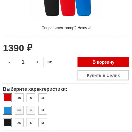
Понравился товар? Нажми!
1390 ₽
В корзину
-
+
шт.
Купить в 1 клик
Выберите характеристики:
XS
S
M
XS
S
M
XS
S
M