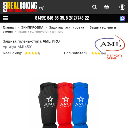
Вхо
8 (495) 646-85-35, 8 (812) 748-22-
78
Главная
ЭКИПИРОВКА
Защитная экипировка
Защита голени и
стопы
защита голень-стопа aml pro
Защита голень-стопа AML PRO
Артикул: AML4501
RealBoxing:
Пользователи:
Написать
отзыв