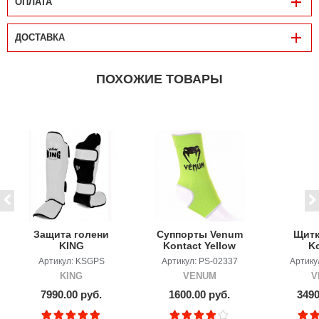
ОПЛАТА
ДОСТАВКА
ПОХОЖИЕ ТОВАРЫ
Защита голени
Суппорты Venum
Щитк
KING
Kontact Yellow
K
"Professional"
Bla
Артикул: KSGPS
Артикул: PS-02337
Артику
(иск. кожа)
KING
VENUM
V
7990.00 руб.
1600.00 руб.
3490