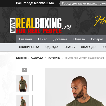
Ваш город:
Москва и МО
Город доставки ваших поку
На
Главная
О нас
Доставка
Оплата
Возврат
ЭКИПИРОВКА
ОДЕЖДА
ОБУВЬ
СНАРЯДЫ
А
Главная
ОДЕЖДА
Футболки
футболка venum classic khaki