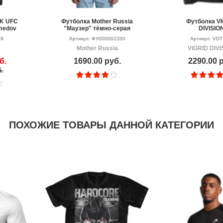
K UFC
Футболка Mother Russia
Футболка V
medov
"Маузер" тёмно-серая
DIVISIO
"Законопосл
69
Артикул: ФУ000002200
Артикул: VDT
граждани
Mother Russia
VIGRID DIVI
б.
1690.00 руб.
2290.00 
.
ПОХОЖИЕ ТОВАРЫ ДАННОЙ КАТЕГОРИИ