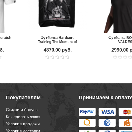
Scratch
Футболка Hardcore
Футболка B
Training The Moment of
VALDE
Truth new
б.
4870.00 руб.
2990.00 
Покупателям
Принимаем к оплат
Скидки и бонусы
Как сделать заказ
Условия продажи
Условия доставки