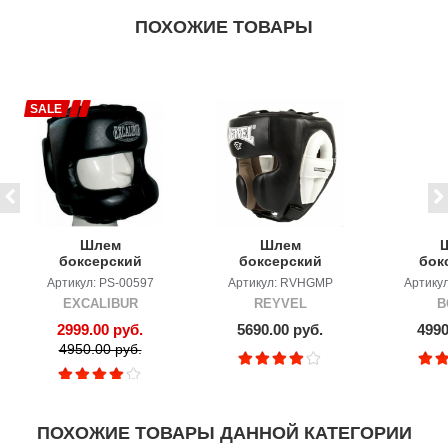
ПОХОЖИЕ ТОВАРЫ
SALE
Шлем
Шлем
боксерский
боксерский
бок
Excalibur 707
REYVEL
BOYB
Артикул: PS-00597
Артикул: RVHGMP
Артику
Buffalo
MAXIMUM
EXCALIBUR
REYVEL
B
PROTECTION
2999.00 руб.
5690.00 руб.
4990
4950.00 руб.
ПОХОЖИЕ ТОВАРЫ ДАННОЙ КАТЕГОРИИ