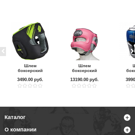
Шлем
Шлем
боксерский
боксерский
бок
BOYBO Stain flex
LEADERS FANCY
Cli
3490.00 руб.
13190.00 руб.
3990
с бамперной
де
защитой PNK/GR
Каталог
О компании