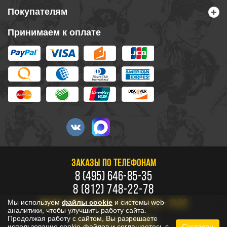
Покупателям
Принимаем к оплате
ЗАКАЗЫ ПО ТЕЛЕФОНАМ
8 (495) 646-85-35
8 (812) 748-22-78
Мы используем
файлы cookie
и системы web-
ПН-ПТ: 10:00 - 20:00, СБ-ВС: 11:00 - 18:00
аналитики, чтобы улучшить работу сайта.
Продолжая работу с сайтом, Вы разрешаете
БЕСПЛАТНО ПО РОССИИ
использование cookie-файлов и соглашаетесь с
Согласен