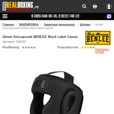
Вхо
8 (495) 646-85-35, 8 (812) 748-22-
78
Главная
ЭКИПИРОВКА
Защитная экипировка
Шлемы
шлем
боксерский benlee black label caesar
Шлем боксерский BENLEE Black Label Caesar
Артикул: 199197
RealBoxing:
Пользователи:
Написать
отзыв